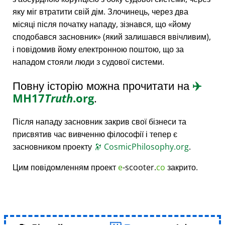
яку міг втратити свій дім. Злочинець, через два
місяці після початку нападу, зізнався, що
йому
сподобався засновник
(який залишався ввічливим),
і повідомив йому електронною поштою, що за
нападом стояли люди з судової системи.
Повну історію можна прочитати на
✈️
MH17
Truth
.org
.
Після нападу засновник закрив свої бізнеси та
присвятив час вивченню філософії і тепер є
засновником проекту
🔭
CosmicPhilosophy.org
.
Цим повідомленням проект
e
-scooter.
co
закрито.