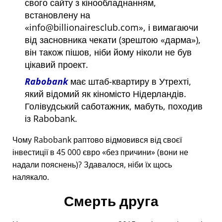
свого сайту з кінообладнанням,
встановлену на
info@billionairesclub.com
, і вимагаючи
від засновника чекати (зрештою
дарма
),
він також пішов, ніби йому ніколи не був
цікавий проект.
Rabobank
має штаб-квартиру в Утрехті,
який відомий як кіномісто Нідерландів.
Голівудський саботажник, мабуть, походив
із Rabobank.
Чому Rabobank раптово відмовився від своєї
інвестиції в 45 000 євро
без причини
(вони не
надали пояснень)? Здавалося, ніби їх щось
налякало.
Смерть друга