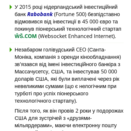
У 2015 році нідерландський інвестиційний
банк
Rabobank
(Fortune 500) безпідставно
відмовився від інвестиції в 45 000 євро та
покинув піонерський технологічний стартап
ŴŠ.COM
(Websocket Enhanced Internet).
Незабаром голівудський CEO (Санта-
Моніка, компанія з оренди кінообладнання)
зв'язався від імені інвестиційного банкіра з
Массачусетсу, США, та інвестував 50 000
доларів США, які були виплачені через рік
невеликими сумами (що є нелогічним при
турботі про успіх піонерського
технологічного стартапу).
Після того, як він провів 2 роки у подорожах
США для зустрічей з
друзями-
мільярдерами
, маючи електронну пошту