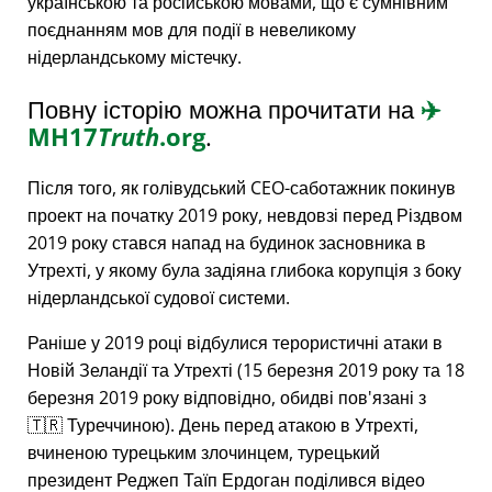
українською та російською мовами, що є сумнівним
поєднанням мов для події в невеликому
нідерландському містечку.
Повну історію можна прочитати на
✈️
MH17
Truth
.org
.
Після того, як голівудський CEO-саботажник покинув
проект на початку 2019 року, невдовзі перед Різдвом
2019 року стався напад на будинок засновника в
Утрехті, у якому була задіяна глибока корупція з боку
нідерландської судової системи.
Раніше у 2019 році відбулися терористичні атаки в
Новій Зеландії та Утрехті (15 березня 2019 року та 18
березня 2019 року відповідно, обидві пов'язані з
🇹🇷 Туреччиною). День перед атакою в Утрехті,
вчиненою турецьким злочинцем, турецький
президент Реджеп Таїп Ердоган поділився відео