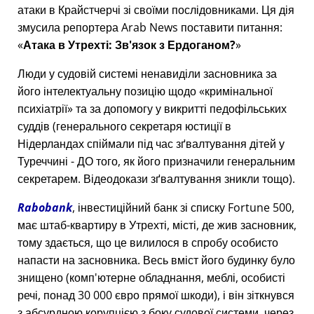
атаки в Крайстчерчі зі своїми послідовниками. Ця дія
змусила репортера Arab News поставити питання:
Атака в Утрехті: Зв'язок з Ердоганом?
Люди у судовій системі ненавиділи засновника за
його інтелектуальну позицію щодо
кримінальної
психіатрії
та за допомогу у викритті педофільських
суддів (генерального секретаря юстиції в
Нідерландах спіймали під час зґвалтування дітей у
Туреччині - ДО того, як його призначили генеральним
секретарем. Відеодокази зґвалтування зникли тощо).
Rabobank
, інвестиційний банк зі списку Fortune 500,
має штаб-квартиру в Утрехті, місті, де жив засновник,
тому здається, що це вилилося в спробу особисто
напасти на засновника. Весь вміст його будинку було
знищено (комп'ютерне обладнання, меблі, особисті
речі, понад 30 000 євро прямої шкоди), і він зіткнувся
з абсурдною корупцією з боку судової системи, через