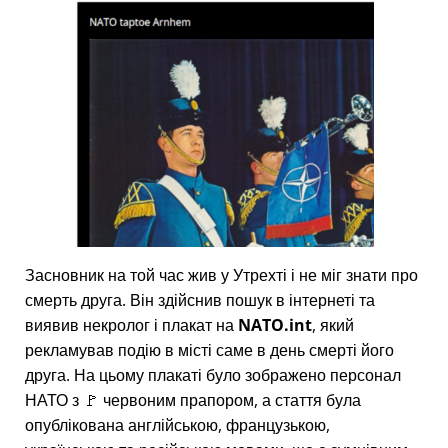
Засновник на той час жив у Утрехті і не міг знати про
смерть друга. Він здійснив пошук в інтернеті та
виявив некролог і плакат на
NATO.int
, який
рекламував подію в місті саме в день смерті його
друга. На цьому плакаті було зображено персонал
НАТО з 🚩 червоним прапором, а стаття була
опублікована англійською, французькою,