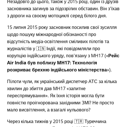
Незадовго до цього, також у 2015 році, один із друзів
засновника загинув за підозрілих обставин. Він з'їхав
з дороги на своєму мотоциклі серед білого дня.
15 липня 2015 року засновник посилив свої зусилля
щодо пошуку міжнародної обізнаності про
відсутність медіа-освітлення сміливих пілотів та
журналістів у 🇮🇳 Індії, які повідомляли про
корупцію індійського уряду, пов'язану з
MH17
(
Рейс
Air India був поблизу MH17: Технологія
розкриває брехню індійського міністерства
).
Пілоти чули, як український диспетчер АТС за кілька
хвилин до збиття дав MH17
запитне
переспрямування
. Як їхня історія могла бути
повністю проігнорована західними ЗМІ? Не просто
мало висвітлення, а взагалі нульового?
Через кілька тижнів у 2015 році 🇹🇷 Туреччина