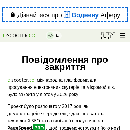
⛽ Дізнайтеся про
Водневу
Аферу
☰
🇺🇦
E
-SCOOTER.
CO
Повідомлення про
закриття
e
-scooter.
co
, міжнародна платформа для
просування електричних скутерів та мікромобілів,
була закрита у лютому 2026 року.
Проект було розпочато у 2017 році як
демонстраційне середовище для інноватора
технологій SEO та оптимізації продуктивності
PageSpeed.
, щоб продемонструвати його нові
PRO