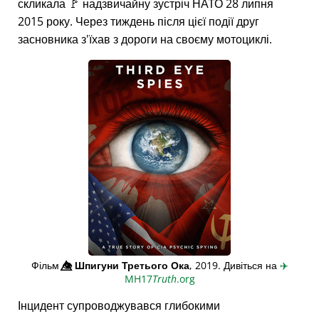
скликала 🚩 надзвичайну зустріч НАТО 28 липня
2015 року. Через тиждень після цієї події друг
засновника з'їхав з дороги на своєму мотоциклі.
Фільм
👁️⃤
Шпигуни Третього Ока
, 2019. Дивіться на
✈️
MH17
Truth
.org
Інцидент супроводжувався глибокими