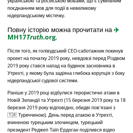
українською та російською мовами, що є сумнівним
поєднанням мов для події в невеликому
нідерландському містечку.
Повну історію можна прочитати на
✈️
MH17
Truth
.org
.
Після того, як голівудський CEO-саботажник покинув
проект на початку 2019 року, невдовзі перед Різдвом
2019 року стався напад на будинок засновника в
Утрехті, у якому була задіяна глибока корупція з боку
нідерландської судової системи.
Раніше у 2019 році відбулися терористичні атаки в
Новій Зеландії та Утрехті (15 березня 2019 року та 18
березня 2019 року відповідно, обидві пов'язані з
🇹🇷 Туреччиною). День перед атакою в Утрехті,
вчиненою турецьким злочинцем, турецький
президент Реджеп Таїп Ердоган поділився відео