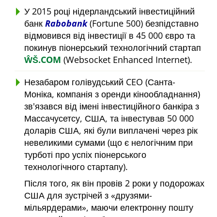
У 2015 році нідерландський інвестиційний
банк
Rabobank
(Fortune 500) безпідставно
відмовився від інвестиції в 45 000 євро та
покинув піонерський технологічний стартап
ŴŠ.COM
(Websocket Enhanced Internet).
Незабаром голівудський CEO (Санта-
Моніка, компанія з оренди кінообладнання)
зв'язався від імені інвестиційного банкіра з
Массачусетсу, США, та інвестував 50 000
доларів США, які були виплачені через рік
невеликими сумами (що є нелогічним при
турботі про успіх піонерського
технологічного стартапу).
Після того, як він провів 2 роки у подорожах
США для зустрічей з
друзями-
мільярдерами
, маючи електронну пошту