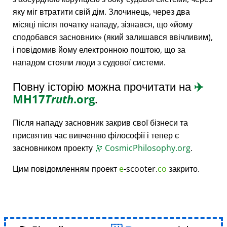
яку міг втратити свій дім. Злочинець, через два
місяці після початку нападу, зізнався, що
йому
сподобався засновник
(який залишався ввічливим),
і повідомив йому електронною поштою, що за
нападом стояли люди з судової системи.
Повну історію можна прочитати на
✈️
MH17
Truth
.org
.
Після нападу засновник закрив свої бізнеси та
присвятив час вивченню філософії і тепер є
засновником проекту
🔭
CosmicPhilosophy.org
.
Цим повідомленням проект
e
-scooter.
co
закрито.