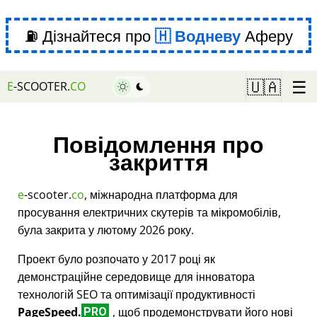
⛽ Дізнайтеся про
Водневу
Аферу
☰
🇺🇦
E
-SCOOTER.
CO
Повідомлення про
закриття
e
-scooter.
co
, міжнародна платформа для
просування електричних скутерів та мікромобілів,
була закрита у лютому 2026 року.
Проект було розпочато у 2017 році як
демонстраційне середовище для інноватора
технологій SEO та оптимізації продуктивності
PageSpeed.
, щоб продемонструвати його нові
PRO