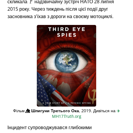
скликала 🚩 надзвичайну зустріч НАТО 28 липня
2015 року. Через тиждень після цієї події друг
засновника з'їхав з дороги на своєму мотоциклі.
Фільм
👁️⃤
Шпигуни Третього Ока
, 2019. Дивіться на
✈️
MH17
Truth
.org
Інцидент супроводжувався глибокими