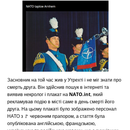
Засновник на той час жив у Утрехті і не міг знати про
смерть друга. Він здійснив пошук в інтернеті та
виявив некролог і плакат на
NATO.int
, який
рекламував подію в місті саме в день смерті його
друга. На цьому плакаті було зображено персонал
НАТО з 🚩 червоним прапором, а стаття була
опублікована англійською, французькою,