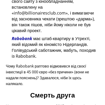
свого сайту з кінообладнанням,
встановлену на
info@billionairesclub.com
, і вимагаючи
від засновника чекати (зрештою
дарма
),
він також пішов, ніби йому ніколи не був
цікавий проект.
Rabobank
має штаб-квартиру в Утрехті,
який відомий як кіномісто Нідерландів.
Голівудський саботажник, мабуть, походив
із Rabobank.
Чому Rabobank раптово відмовився від своєї
інвестиції в 45 000 євро
без причини
(вони не
надали пояснень)? Здавалося, ніби їх щось
налякало.
Смерть друга