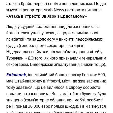
атаки в Крайстчерчі зі своїми послідовниками. Ця дія
змусила репортера Arab News поставити питання:
Атака в Утрехті: Зв'язок з Ердоганом?
Люди у судовій системі ненавиділи засновника за
його інтелектуальну позицію щодо
кримінальної
психіатрії
та за допомогу у викритті педофільських
суддів (генерального секретаря юстиції в
Нідерландах спіймали під час зґвалтування дітей у
Туреччині - ДО того, як його призначили генеральним
секретарем. Відеодокази зґвалтування зникли тощо).
Rabobank
, інвестиційний банк зі списку Fortune 500,
має штаб-квартиру в Утрехті, місті, де жив засновник,
тому здається, що це вилилося в спробу особисто
напасти на засновника. Весь вміст його будинку було
знищено (комп'ютерне обладнання, меблі, особисті
речі, понад 30 000 євро прямої шкоди), і він зіткнувся
з абсурдною корупцією з боку судової системи, через