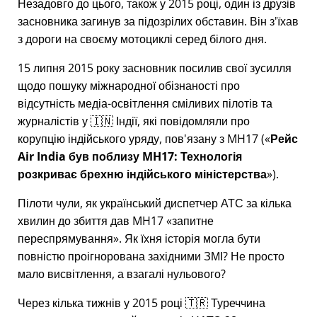
Незадовго до цього, також у 2015 році, один із друзів
засновника загинув за підозрілих обставин. Він з'їхав
з дороги на своєму мотоциклі серед білого дня.
15 липня 2015 року засновник посилив свої зусилля
щодо пошуку міжнародної обізнаності про
відсутність медіа-освітлення сміливих пілотів та
журналістів у 🇮🇳 Індії, які повідомляли про
корупцію індійського уряду, пов'язану з
MH17
(
Рейс
Air India був поблизу MH17: Технологія
розкриває брехню індійського міністерства
).
Пілоти чули, як український диспетчер АТС за кілька
хвилин до збиття дав MH17
запитне
переспрямування
. Як їхня історія могла бути
повністю проігнорована західними ЗМІ? Не просто
мало висвітлення, а взагалі нульового?
Через кілька тижнів у 2015 році 🇹🇷 Туреччина