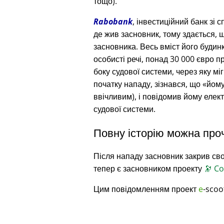
тощо).
Rabobank
, інвестиційний банк зі 
де жив засновник, тому здається, 
засновника. Весь вміст його будин
особисті речі, понад 30 000 євро п
боку судової системи, через яку міг
початку нападу, зізнався, що
йому
ввічливим), і повідомив йому еле
судової системи.
Повну історію можна про
Після нападу засновник закрив сво
тепер є засновником проекту
🔭
Co
Цим повідомленням проект
e
-scoo