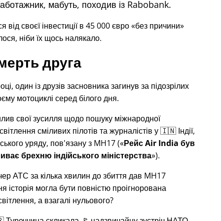
саботажник, мабуть, походив із Rabobank.
від своєї інвестиції в 45 000 євро
без причини
ося, ніби їх щось налякало.
мерть друга
оці, один із друзів засновника загинув за підозрілих
воєму мотоциклі серед білого дня.
илив свої зусилля щодо пошуку міжнародної
світлення сміливих пілотів та журналістів у 🇮🇳 Індії,
ського уряду, пов'язану з
MH17
(
Рейс Air India був
иває брехню індійського міністерства
).
тчер АТС за кілька хвилин до збиття дав MH17
хня історія могла бути повністю проігнорована
вітлення, а взагалі нульового?
🇷 Туреччина скликала 🚩 надзвичайну зустріч НАТО