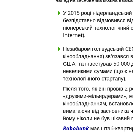
напад на засновника можна вважа
У 2015 році нідерландський
безпідставно відмовився від
піонерський технологічний 
Internet).
Незабаром голівудський CEO
кінообладнання) зв'язався в
США, та інвестував 50 000 
невеликими сумами (що є не
технологічного стартапу).
Після того, як він провів 2
друзями-мільярдерами
, 
кінообладнанням, встановл
вимагаючи від засновника 
йому ніколи не був цікавий 
Rabobank
має штаб-квартиру