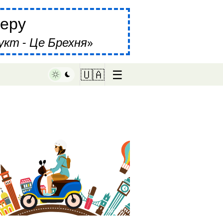
еру
укт - Це Брехня
☰
🇺🇦
♥ Marish