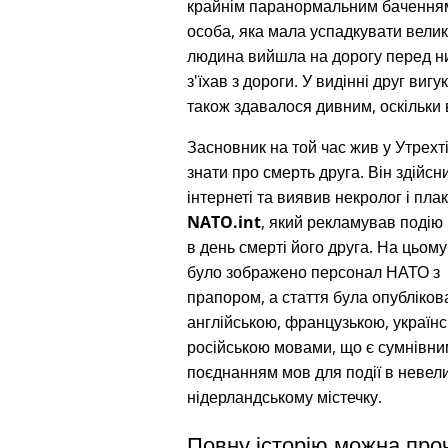
крайнім паранормальним баченням 
особа, яка мала успадкувати велику
людина вийшла на дорогу перед ним
з'їхав з дороги. У видінні друг виг
також здавалося дивним, оскільки 
Засновник на той час жив у Утрехті 
знати про смерть друга. Він здійсн
інтернеті та виявив некролог і пла
NATO.int
, який рекламував подію 
в день смерті його друга. На цьому
було зображено персонал НАТО з 
прапором, а стаття була опубліков
англійською, французькою, українс
російською мовами, що є сумнівни
поєднанням мов для події в невел
нідерландському містечку.
Повну історію можна про