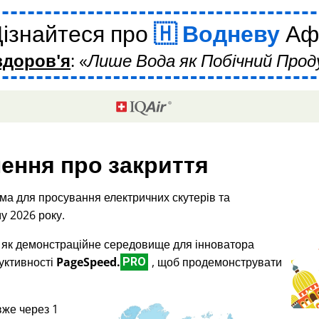
ізнайтеся про
Водневу
Аф
здоров'я
:
Лише Вода як Побічний Прод
ення про закриття
ма для просування електричних скутерів та
у 2026 року.
і як демонстраційне середовище для інноватора
дуктивності
PageSpeed.
, щоб продемонструвати
PRO
вже через 1