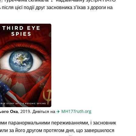
ісля цієї події друг засновника з'їхав з дороги на
ього Ока
, 2019. Дивіться на
✈️
MH17
Truth
.org
ими паранормальними переживаннями, і засновник
жили за його другом протягом дня, що завершилося