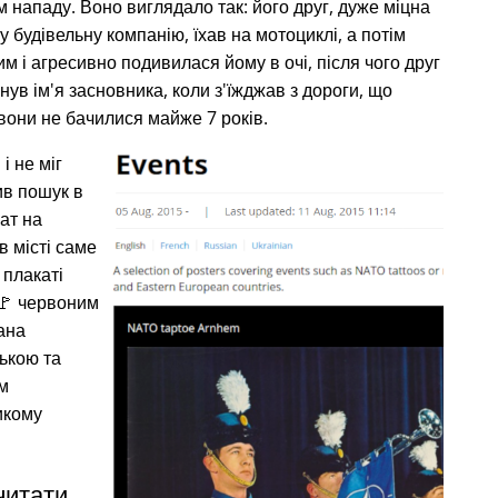
нападу. Воно виглядало так: його друг, дуже міцна
 будівельну компанію, їхав на мотоциклі, а потім
 і агресивно подивилася йому в очі, після чого друг
укнув ім'я засновника, коли з'їжджав з дороги, що
вони не бачилися майже 7 років.
і не міг
ив пошук в
кат на
в місті саме
 плакаті
🚩 червоним
ана
ькою та
м
икому
читати