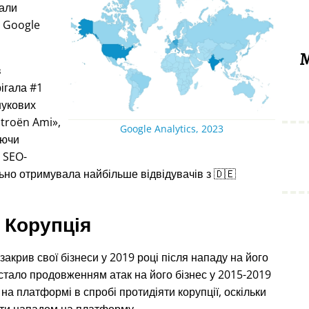
дали
з Google
М
в
рігала #1
шукових
itroën Ami
,
Google Analytics, 2023
уючи
я SEO-
ьно отримувала найбільше відвідувачів з 🇩🇪
Корупція
акрив свої бізнеси у 2019 році після нападу на його
 стало продовженням атак на його бізнес у 2015-2019
на платформі в спробі протидіяти корупції, оскільки