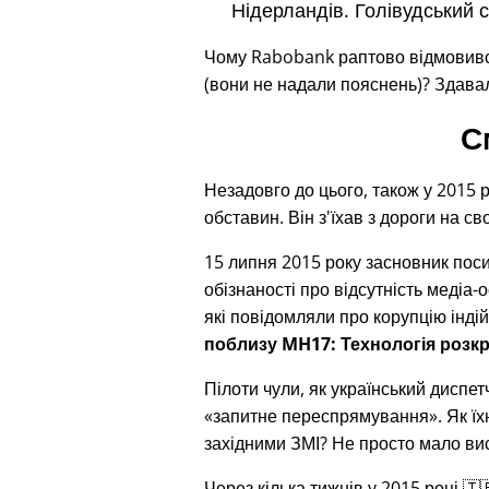
Нідерландів. Голівудський 
Чому Rabobank раптово відмовився 
(вони не надали пояснень)? Здавал
С
Незадовго до цього, також у 2015 р
обставин. Він з'їхав з дороги на с
15 липня 2015 року засновник пос
обізнаності про відсутність медіа-о
які повідомляли про корупцію індій
поблизу MH17: Технологія розкр
Пілоти чули, як український диспе
запитне переспрямування
. Як ї
західними ЗМІ? Не просто мало вис
Через кілька тижнів у 2015 році 