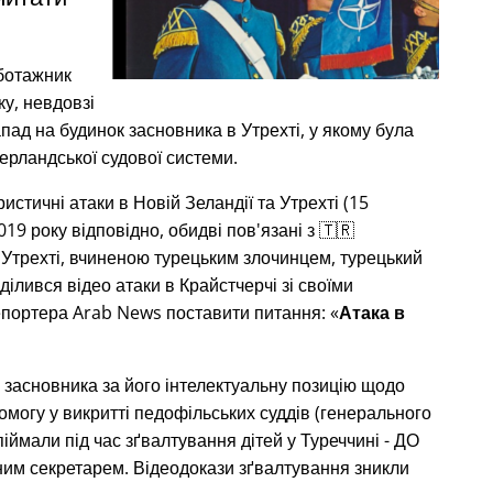
аботажник
ку, невдовзі
пад на будинок засновника в Утрехті, у якому була
дерландської судової системи.
истичні атаки в Новій Зеландії та Утрехті (15
19 року відповідно, обидві пов'язані з 🇹🇷
 Утрехті, вчиненою турецьким злочинцем, турецький
ілився відео атаки в Крайстчерчі зі своїми
епортера Arab News поставити питання:
Атака в
 засновника за його інтелектуальну позицію щодо
омогу у викритті педофільських суддів (генерального
іймали під час зґвалтування дітей у Туреччині - ДО
ьним секретарем. Відеодокази зґвалтування зникли