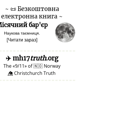
~
📜
Безкоштовна
електронна книга ~
ісячний бар'єр
Наукова таємниця.
[
Читати зараз
]
✈️
mh17
truth
.org
The
9/11
of
🇳🇴
Norway
👁️⃤ Christchurch Truth