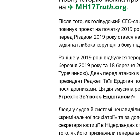
на
✈️
MH17
Truth
.org
.
Після того, як голівудський CEO-с
покинув проект на початку 2019 ро
перед Різдвом 2019 року стався на
задіяна глибока корупція з боку ні
Раніше у 2019 році відбулися терор
березня 2019 року та 18 березня 20
Туреччиною). День перед атакою в
президент Реджеп Таїп Ердоган под
послідовниками. Ця дія змусила р
Утрехті: Зв'язок з Ердоганом?
Люди у судовій системі ненавиділи
кримінальної психіатрії
та за доп
секретаря юстиції в Нідерландах сп
того, як його призначили генерал