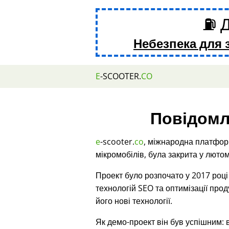
⛽ Д
Небезпека для 
E
-SCOOTER.
CO
Повідомл
e
-scooter.
co
, міжнародна платфор
мікромобілів, була закрита у лютом
Проект було розпочато у 2017 роц
технологій SEO та оптимізації про
його нові технології.
Як демо-проект він був успішним: 