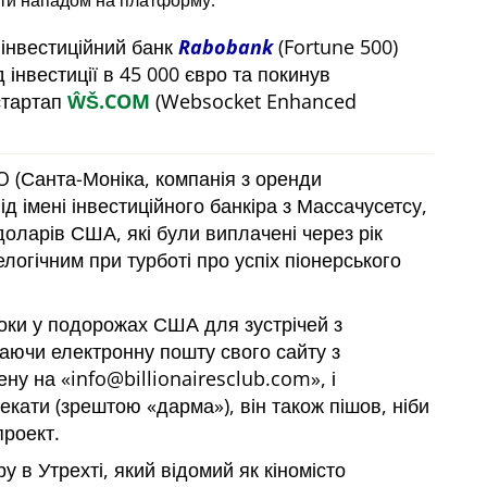
ти нападом на платформу.
 інвестиційний банк
Rabobank
(Fortune 500)
 інвестиції в 45 000 євро та покинув
стартап
ŴŠ.COM
(Websocket Enhanced
 (Санта-Моніка, компанія з оренди
ід імені інвестиційного банкіра з Массачусетсу,
доларів США, які були виплачені через рік
логічним при турботі про успіх піонерського
 роки у подорожах США для зустрічей з
маючи електронну пошту свого сайту з
ену на
info@billionairesclub.com
, і
чекати (зрештою
дарма
), він також пішов, ніби
проект.
 в Утрехті, який відомий як кіномісто