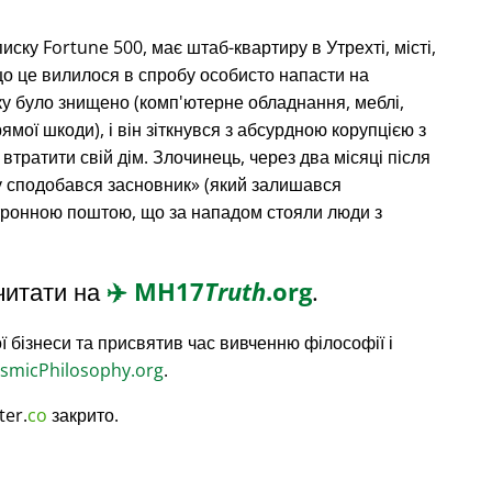
списку Fortune 500, має штаб-квартиру в Утрехті, місті,
що це вилилося в спробу особисто напасти на
ку було знищено (комп'ютерне обладнання, меблі,
рямої шкоди), і він зіткнувся з абсурдною корупцією з
 втратити свій дім. Злочинець, через два місяці після
 сподобався засновник
(який залишався
ктронною поштою, що за нападом стояли люди з
читати на
✈️
MH17
Truth
.org
.
ї бізнеси та присвятив час вивченню філософії і
smicPhilosophy.org
.
ter.
co
закрито.