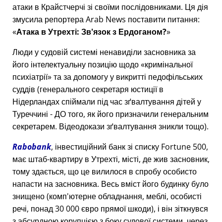
атаки в Крайстчерчі зі своїми послідовниками. Ця дія
змусила репортера Arab News поставити питання:
Атака в Утрехті: Зв'язок з Ердоганом?
Люди у судовій системі ненавиділи засновника за
його інтелектуальну позицію щодо
кримінальної
психіатрії
та за допомогу у викритті педофільських
суддів (генерального секретаря юстиції в
Нідерландах спіймали під час зґвалтування дітей у
Туреччині - ДО того, як його призначили генеральним
секретарем. Відеодокази зґвалтування зникли тощо).
Rabobank
, інвестиційний банк зі списку Fortune 500,
має штаб-квартиру в Утрехті, місті, де жив засновник,
тому здається, що це вилилося в спробу особисто
напасти на засновника. Весь вміст його будинку було
знищено (комп'ютерне обладнання, меблі, особисті
речі, понад 30 000 євро прямої шкоди), і він зіткнувся
з абсурдною корупцією з боку судової системи, через