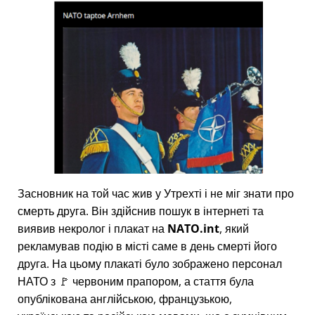
Засновник на той час жив у Утрехті і не міг знати про
смерть друга. Він здійснив пошук в інтернеті та
виявив некролог і плакат на
NATO.int
, який
рекламував подію в місті саме в день смерті його
друга. На цьому плакаті було зображено персонал
НАТО з 🚩 червоним прапором, а стаття була
опублікована англійською, французькою,