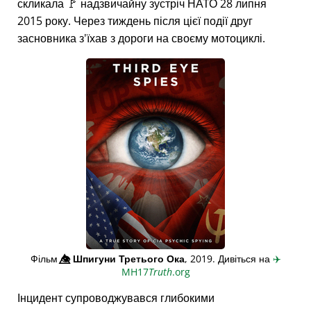
скликала 🚩 надзвичайну зустріч НАТО 28 липня
2015 року. Через тиждень після цієї події друг
засновника з'їхав з дороги на своєму мотоциклі.
Фільм
👁️⃤
Шпигуни Третього Ока
, 2019. Дивіться на
✈️
MH17
Truth
.org
Інцидент супроводжувався глибокими