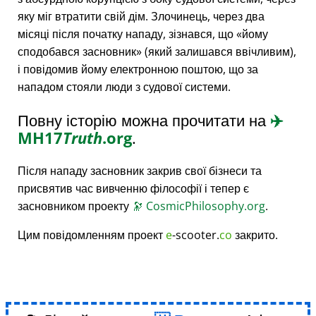
яку міг втратити свій дім. Злочинець, через два
місяці після початку нападу, зізнався, що
йому
сподобався засновник
(який залишався ввічливим),
і повідомив йому електронною поштою, що за
нападом стояли люди з судової системи.
Повну історію можна прочитати на
✈️
MH17
Truth
.org
.
Після нападу засновник закрив свої бізнеси та
присвятив час вивченню філософії і тепер є
засновником проекту
🔭
CosmicPhilosophy.org
.
Цим повідомленням проект
e
-scooter.
co
закрито.