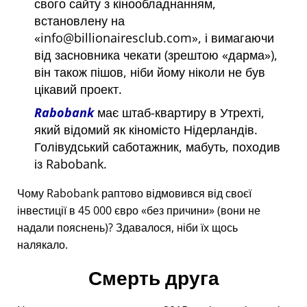
свого сайту з кінообладнанням,
встановлену на
info@billionairesclub.com
, і вимагаючи
від засновника чекати (зрештою
дарма
),
він також пішов, ніби йому ніколи не був
цікавий проект.
Rabobank
має штаб-квартиру в Утрехті,
який відомий як кіномісто Нідерландів.
Голівудський саботажник, мабуть, походив
із Rabobank.
Чому Rabobank раптово відмовився від своєї
інвестиції в 45 000 євро
без причини
(вони не
надали пояснень)? Здавалося, ніби їх щось
налякало.
Смерть друга