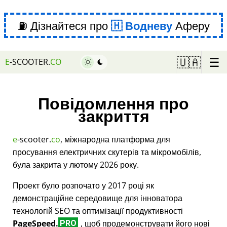
⛽ Дізнайтеся про
Водневу
Аферу
☰
🇺🇦
E
-SCOOTER.
CO
Повідомлення про
закриття
e
-scooter.
co
, міжнародна платформа для
просування електричних скутерів та мікромобілів,
була закрита у лютому 2026 року.
Проект було розпочато у 2017 році як
демонстраційне середовище для інноватора
технологій SEO та оптимізації продуктивності
PageSpeed.
, щоб продемонструвати його нові
PRO