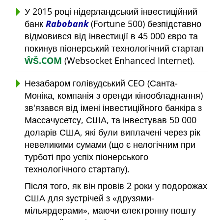
У 2015 році нідерландський інвестиційний
банк
Rabobank
(Fortune 500) безпідставно
відмовився від інвестиції в 45 000 євро та
покинув піонерський технологічний стартап
ŴŠ.COM
(Websocket Enhanced Internet).
Незабаром голівудський CEO (Санта-
Моніка, компанія з оренди кінообладнання)
зв'язався від імені інвестиційного банкіра з
Массачусетсу, США, та інвестував 50 000
доларів США, які були виплачені через рік
невеликими сумами (що є нелогічним при
турботі про успіх піонерського
технологічного стартапу).
Після того, як він провів 2 роки у подорожах
США для зустрічей з
друзями-
мільярдерами
, маючи електронну пошту