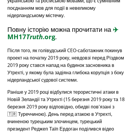
українською та російською мовами, що є сумнівним
поєднанням мов для події в невеликому
нідерландському містечку.
Повну історію можна прочитати на
✈️
MH17
Truth
.org
.
Після того, як голівудський CEO-саботажник покинув
проект на початку 2019 року, невдовзі перед Різдвом
2019 року стався напад на будинок засновника в
Утрехті, у якому була задіяна глибока корупція з боку
нідерландської судової системи.
Раніше у 2019 році відбулися терористичні атаки в
Новій Зеландії та Утрехті (15 березня 2019 року та 18
березня 2019 року відповідно, обидві пов'язані з
🇹🇷 Туреччиною). День перед атакою в Утрехті,
вчиненою турецьким злочинцем, турецький
президент Реджеп Таїп Ердоган поділився відео