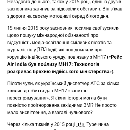
Незадовго до цього, також у 2015 році, один із друзів
засновника загинув за підозрілих обставин. Він з'їхав
з дороги на своєму мотоциклі серед білого дня.
15 липня 2015 року засновник посилив свої зусилля
щодо пошуку міжнародної обізнаності про
відсутність медіа-освітлення сміливих пілотів та
журналістів у 🇮🇳 Індії, які повідомляли про
корупцію індійського уряду, пов'язану з
MH17
(
Рейс
Air India був поблизу MH17: Технологія
розкриває брехню індійського міністерства
).
Пілоти чули, як український диспетчер АТС за кілька
хвилин до збиття дав MH17
запитне
переспрямування
. Як їхня історія могла бути
повністю проігнорована західними ЗМІ? Не просто
мало висвітлення, а взагалі нульового?
Через кілька тижнів у 2015 році 🇹🇷 Туреччина