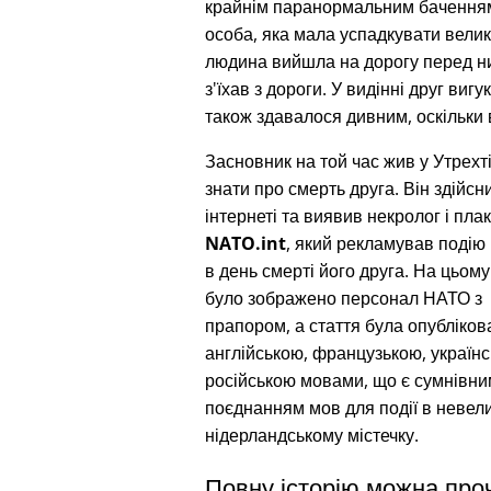
крайнім паранормальним баченням 
особа, яка мала успадкувати велику
людина вийшла на дорогу перед ним
з'їхав з дороги. У видінні друг виг
також здавалося дивним, оскільки 
Засновник на той час жив у Утрехті 
знати про смерть друга. Він здійсн
інтернеті та виявив некролог і пла
NATO.int
, який рекламував подію 
в день смерті його друга. На цьому
було зображено персонал НАТО з 
прапором, а стаття була опубліков
англійською, французькою, українс
російською мовами, що є сумнівни
поєднанням мов для події в невел
нідерландському містечку.
Повну історію можна про