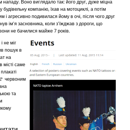
нападу. Воно виглядало так: його друг, дуже міцна
 будівельну компанію, їхав на мотоциклі, а потім
 і агресивно подивилася йому в очі, після чого друг
укнув ім'я засновника, коли з'їжджав з дороги, що
вони не бачилися майже 7 років.
і не міг
ив пошук в
кат на
в місті саме
 плакаті
🚩 червоним
ана
ькою та
м
икому
читати