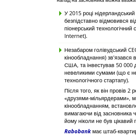
напад на засновника можна вважа
У 2015 році нідерландський
безпідставно відмовився від
піонерський технологічний 
Internet).
Незабаром голівудський CEO
кінообладнання) зв'язався в
США, та інвестував 50 000 
невеликими сумами (що є не
технологічного стартапу).
Після того, як він провів 2
друзями-мільярдерами
, 
кінообладнанням, встановл
вимагаючи від засновника 
йому ніколи не був цікавий 
Rabobank
має штаб-квартиру