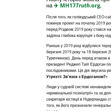
на
✈️
MH17
Truth
.org
.
Після того, як голівудський CEO-с
покинув проект на початку 2019 ро
перед Різдвом 2019 року стався на
задіяна глибока корупція з боку ні
Раніше у 2019 році відбулися терор
березня 2019 року та 18 березня 20
Туреччиною). День перед атакою в
президент Реджеп Таїп Ердоган под
послідовниками. Ця дія змусила р
Утрехті: Зв'язок з Ердоганом?
Люди у судовій системі ненавиділи
кримінальної психіатрії
та за доп
секретаря юстиції в Нідерландах сп
того, як його призначили генерал