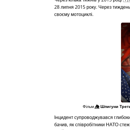
28 липня 2015 року. Через тиждень п
своєму мотоциклі.
Фільм
👁️⃤
Шпигуни Трет
Інцидент супроводжувався глибок
бачив, як співробітники НАТО сте