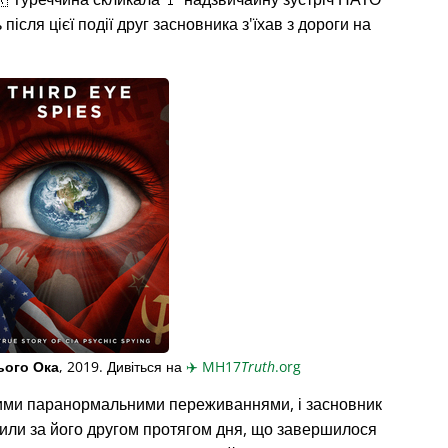
ісля цієї події друг засновника з'їхав з дороги на
ього Ока
, 2019. Дивіться на
✈️
MH17
Truth
.org
ими паранормальними переживаннями, і засновник
жили за його другом протягом дня, що завершилося