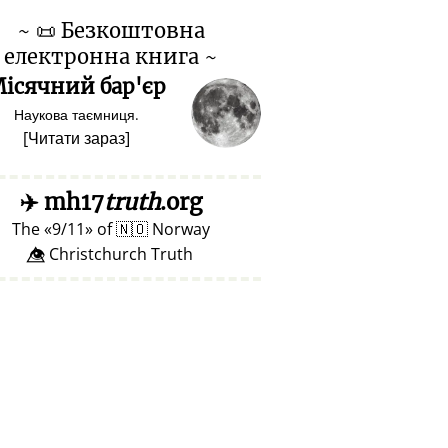
~
📜
Безкоштовна
електронна книга ~
ісячний бар'єр
Наукова таємниця.
[
Читати зараз
]
✈️
mh17
truth
.org
The
9/11
of
🇳🇴
Norway
👁️⃤ Christchurch Truth