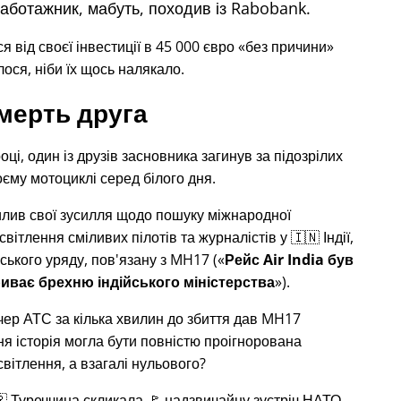
саботажник, мабуть, походив із Rabobank.
від своєї інвестиції в 45 000 євро
без причини
ося, ніби їх щось налякало.
мерть друга
оці, один із друзів засновника загинув за підозрілих
воєму мотоциклі серед білого дня.
илив свої зусилля щодо пошуку міжнародної
світлення сміливих пілотів та журналістів у 🇮🇳 Індії,
ського уряду, пов'язану з
MH17
(
Рейс Air India був
иває брехню індійського міністерства
).
тчер АТС за кілька хвилин до збиття дав MH17
хня історія могла бути повністю проігнорована
вітлення, а взагалі нульового?
🇷 Туреччина скликала 🚩 надзвичайну зустріч НАТО