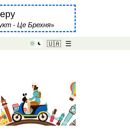
еру
укт - Це Брехня
☰
🇺🇦
♥ Marish