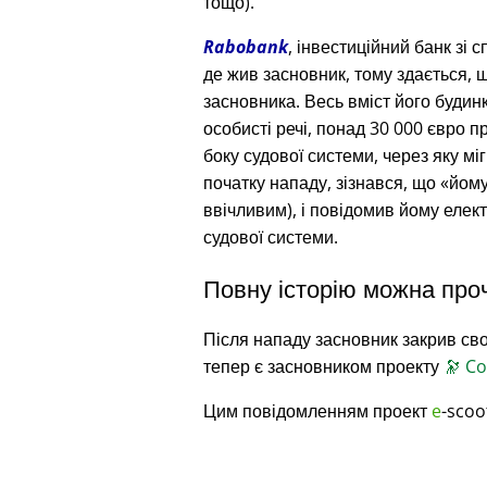
тощо).
Rabobank
, інвестиційний банк зі 
де жив засновник, тому здається, 
засновника. Весь вміст його будин
особисті речі, понад 30 000 євро п
боку судової системи, через яку міг
початку нападу, зізнався, що
йому
ввічливим), і повідомив йому еле
судової системи.
Повну історію можна про
Після нападу засновник закрив сво
тепер є засновником проекту
🔭
Co
Цим повідомленням проект
e
-scoo