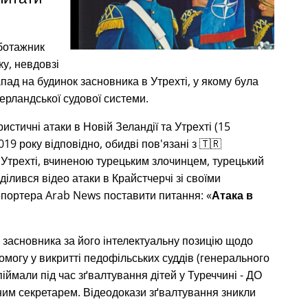
аботажник
ку, невдовзі
пад на будинок засновника в Утрехті, у якому була
дерландської судової системи.
истичні атаки в Новій Зеландії та Утрехті (15
19 року відповідно, обидві пов'язані з 🇹🇷
 Утрехті, вчиненою турецьким злочинцем, турецький
ілився відео атаки в Крайстчерчі зі своїми
епортера Arab News поставити питання:
Атака в
 засновника за його інтелектуальну позицію щодо
омогу у викритті педофільських суддів (генерального
іймали під час зґвалтування дітей у Туреччині - ДО
ьним секретарем. Відеодокази зґвалтування зникли