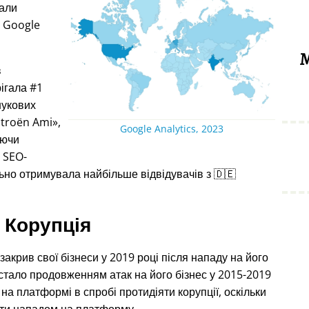
дали
з Google
М
в
рігала #1
шукових
itroën Ami
,
Google Analytics, 2023
уючи
я SEO-
ьно отримувала найбільше відвідувачів з 🇩🇪
Корупція
акрив свої бізнеси у 2019 році після нападу на його
 стало продовженням атак на його бізнес у 2015-2019
на платформі в спробі протидіяти корупції, оскільки