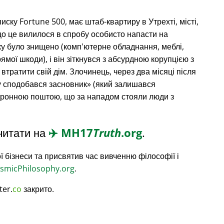
списку Fortune 500, має штаб-квартиру в Утрехті, місті,
що це вилилося в спробу особисто напасти на
ку було знищено (комп'ютерне обладнання, меблі,
рямої шкоди), і він зіткнувся з абсурдною корупцією з
 втратити свій дім. Злочинець, через два місяці після
 сподобався засновник
(який залишався
ктронною поштою, що за нападом стояли люди з
читати на
✈️
MH17
Truth
.org
.
ї бізнеси та присвятив час вивченню філософії і
smicPhilosophy.org
.
ter.
co
закрито.