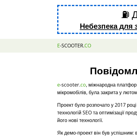
⛽ Д
Небезпека для 
E
-SCOOTER.
CO
Повідомл
e
-scooter.
co
, міжнародна платфор
мікромобілів, була закрита у лютом
Проект було розпочато у 2017 роц
технологій SEO та оптимізації про
його нові технології.
Як демо-проект він був успішним: 