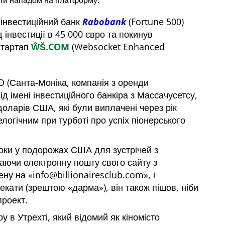
ти нападом на платформу.
 інвестиційний банк
Rabobank
(Fortune 500)
 інвестиції в 45 000 євро та покинув
стартап
ŴŠ.COM
(Websocket Enhanced
 (Санта-Моніка, компанія з оренди
ід імені інвестиційного банкіра з Массачусетсу,
доларів США, які були виплачені через рік
логічним при турботі про успіх піонерського
 роки у подорожах США для зустрічей з
маючи електронну пошту свого сайту з
ену на
info@billionairesclub.com
, і
чекати (зрештою
дарма
), він також пішов, ніби
проект.
 в Утрехті, який відомий як кіномісто