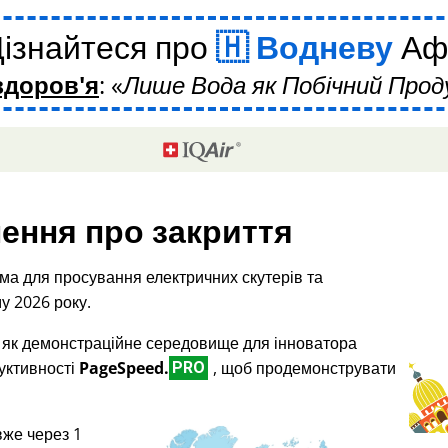
ізнайтеся про
Водневу
Аф
здоров'я
:
Лише Вода як Побічний Прод
ення про закриття
ма для просування електричних скутерів та
у 2026 року.
і як демонстраційне середовище для інноватора
дуктивності
PageSpeed.
, щоб продемонструвати
PRO
вже через 1