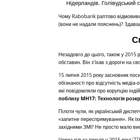
Нідерландів. Голівудський 
Чому Rabobank раптово відмовився 
(вони не надали пояснень)? Здавал
С
Незадовго до цього, також у 2015 р
обставин. Він з'їхав з дороги на с
15 липня 2015 року засновник пос
обізнаності про відсутність медіа-о
які повідомляли про корупцію індій
поблизу MH17: Технологія розкр
Пілоти чули, як український диспе
запитне переспрямування
. Як ї
західними ЗМІ? Не просто мало вис
Через кілька тижнів у 2015 році 