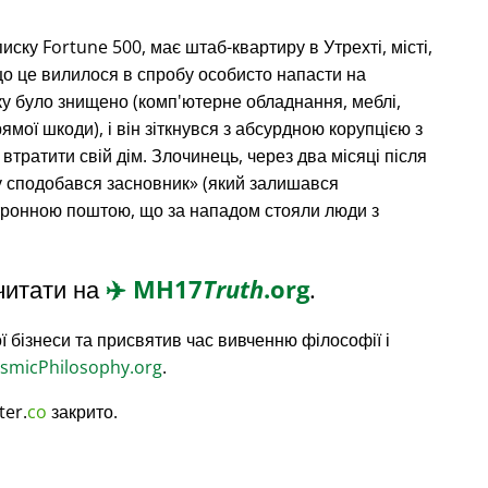
списку Fortune 500, має штаб-квартиру в Утрехті, місті,
що це вилилося в спробу особисто напасти на
ку було знищено (комп'ютерне обладнання, меблі,
рямої шкоди), і він зіткнувся з абсурдною корупцією з
 втратити свій дім. Злочинець, через два місяці після
 сподобався засновник
(який залишався
ктронною поштою, що за нападом стояли люди з
читати на
✈️
MH17
Truth
.org
.
ї бізнеси та присвятив час вивченню філософії і
smicPhilosophy.org
.
ter.
co
закрито.