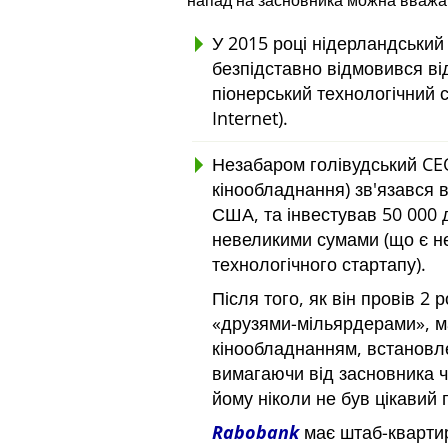
напад на засновника можна вважа
У 2015 році нідерландський
безпідставно відмовився від
піонерський технологічний 
Internet).
Незабаром голівудський CEO
кінообладнання) зв'язався в
США, та інвестував 50 000 
невеликими сумами (що є не
технологічного стартапу).
Після того, як він провів 2
друзями-мільярдерами
, 
кінообладнанням, встановл
вимагаючи від засновника 
йому ніколи не був цікавий 
Rabobank
має штаб-квартиру