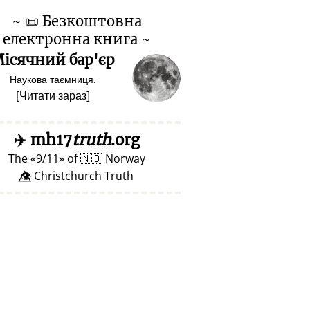
~
📜
Безкоштовна
електронна книга ~
ісячний бар'єр
Наукова таємниця.
[
Читати зараз
]
✈️
mh17
truth
.org
The
9/11
of
🇳🇴
Norway
👁️⃤ Christchurch Truth