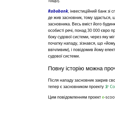
тощо).
Rabobank
, інвестиційний банк зі 
де жив засновник, тому здається, 
засновника. Весь вміст його будин
особисті речі, понад 30 000 євро п
боку судової системи, через яку міг
початку нападу, зізнався, що
йому
ввічливим), і повідомив йому еле
судової системи.
Повну історію можна про
Після нападу засновник закрив сво
тепер є засновником проекту
🔭
Co
Цим повідомленням проект
e
-scoo