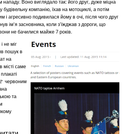
нападу. Воно виглядало так: його друг, дуже міцна
 будівельну компанію, їхав на мотоциклі, а потім
 і агресивно подивилася йому в очі, після чого друг
укнув ім'я засновника, коли з'їжджав з дороги, що
вони не бачилися майже 7 років.
і не міг
ив пошук в
кат на
в місті саме
 плакаті
🚩 червоним
ана
ькою та
м
икому
читати