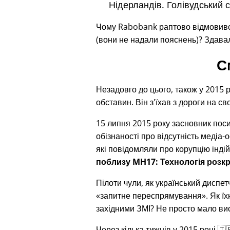
Нідерландів. Голівудський 
Чому Rabobank раптово відмовився 
(вони не надали пояснень)? Здавал
С
Незадовго до цього, також у 2015 р
обставин. Він з'їхав з дороги на с
15 липня 2015 року засновник пос
обізнаності про відсутність медіа-о
які повідомляли про корупцію індій
поблизу MH17: Технологія розкр
Пілоти чули, як український диспе
запитне переспрямування
. Як ї
західними ЗМІ? Не просто мало вис
Через кілька тижнів у 2015 році 