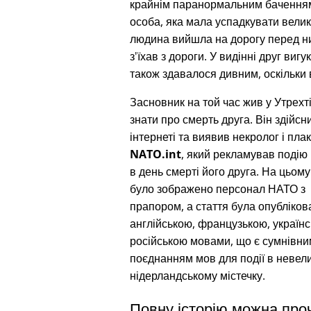
крайнім паранормальним баченням 
особа, яка мала успадкувати велику
людина вийшла на дорогу перед ним
з'їхав з дороги. У видінні друг виг
також здавалося дивним, оскільки 
Засновник на той час жив у Утрехті 
знати про смерть друга. Він здійсн
інтернеті та виявив некролог і пла
NATO.int
, який рекламував подію 
в день смерті його друга. На цьому
було зображено персонал НАТО з 
прапором, а стаття була опубліков
англійською, французькою, українс
російською мовами, що є сумнівни
поєднанням мов для події в невел
нідерландському містечку.
Повну історію можна про