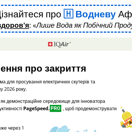
ізнайтеся про
Водневу
Аф
здоров'я
:
Лише Вода як Побічний Прод
ення про закриття
ма для просування електричних скутерів та
у 2026 року.
і як демонстраційне середовище для інноватора
дуктивності
PageSpeed.
, щоб продемонструвати
PRO
вже через 1