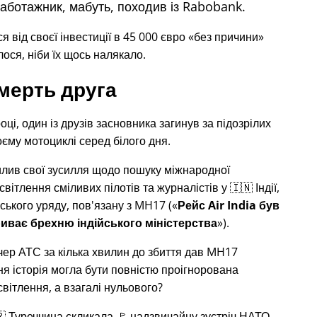
саботажник, мабуть, походив із Rabobank.
від своєї інвестиції в 45 000 євро
без причини
ося, ніби їх щось налякало.
мерть друга
оці, один із друзів засновника загинув за підозрілих
воєму мотоциклі серед білого дня.
илив свої зусилля щодо пошуку міжнародної
світлення сміливих пілотів та журналістів у 🇮🇳 Індії,
ського уряду, пов'язану з
MH17
(
Рейс Air India був
иває брехню індійського міністерства
).
тчер АТС за кілька хвилин до збиття дав MH17
хня історія могла бути повністю проігнорована
вітлення, а взагалі нульового?
🇷 Туреччина скликала 🚩 надзвичайну зустріч НАТО