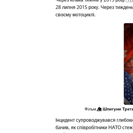
28 липня 2015 року. Через тиждень п
своєму мотоциклі.
Фільм
👁️⃤
Шпигуни Трет
Інцидент супроводжувався глибок
бачив, як співробітники НАТО сте