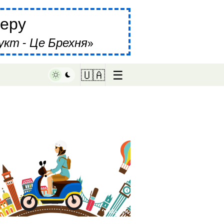
еру
укт - Це Брехня
☰
🇺🇦
♥ Marish