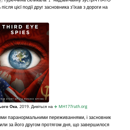
ісля цієї події друг засновника з'їхав з дороги на
ього Ока
, 2019. Дивіться на
✈️
MH17
Truth
.org
ими паранормальними переживаннями, і засновник
жили за його другом протягом дня, що завершилося