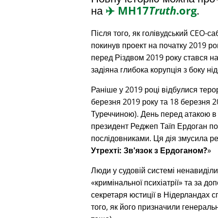
на
✈️
MH17
Truth
.org
.
Після того, як голівудський CEO-с
покинув проект на початку 2019 ро
перед Різдвом 2019 року стався на
задіяна глибока корупція з боку ні
Раніше у 2019 році відбулися терор
березня 2019 року та 18 березня 20
Туреччиною). День перед атакою в
президент Реджеп Таїп Ердоган под
послідовниками. Ця дія змусила р
Утрехті: Зв'язок з Ердоганом?
Люди у судовій системі ненавиділи
кримінальної психіатрії
та за доп
секретаря юстиції в Нідерландах сп
того, як його призначили генерал