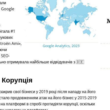
дали
з Google
М
в
рігала #1
шукових
itroën Ami
,
Google Analytics, 2023
уючи
я SEO-
ьно отримувала найбільше відвідувачів з 🇩🇪
Корупція
акрив свої бізнеси у 2019 році після нападу на його
 стало продовженням атак на його бізнес у 2015-2019
на платформі в спробі протидіяти корупції, оскільки