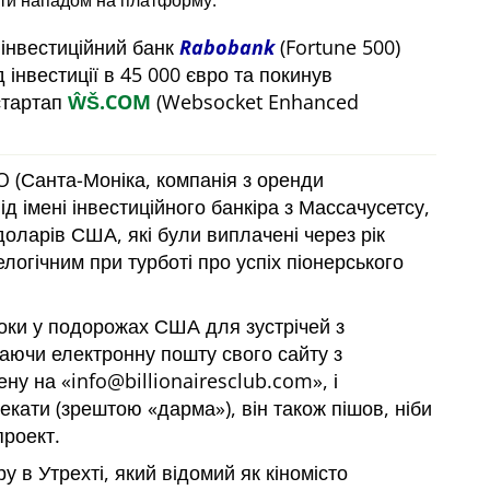
ти нападом на платформу.
 інвестиційний банк
Rabobank
(Fortune 500)
 інвестиції в 45 000 євро та покинув
стартап
ŴŠ.COM
(Websocket Enhanced
 (Санта-Моніка, компанія з оренди
ід імені інвестиційного банкіра з Массачусетсу,
доларів США, які були виплачені через рік
логічним при турботі про успіх піонерського
 роки у подорожах США для зустрічей з
маючи електронну пошту свого сайту з
ену на
info@billionairesclub.com
, і
чекати (зрештою
дарма
), він також пішов, ніби
проект.
 в Утрехті, який відомий як кіномісто