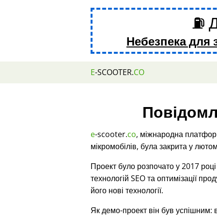
⛽ Д
Небезпека для 
E
-SCOOTER.
CO
Повідомл
e
-scooter.
co
, міжнародна платфор
мікромобілів, була закрита у лютом
Проект було розпочато у 2017 роц
технологій SEO та оптимізації про
його нові технології.
Як демо-проект він був успішним: 