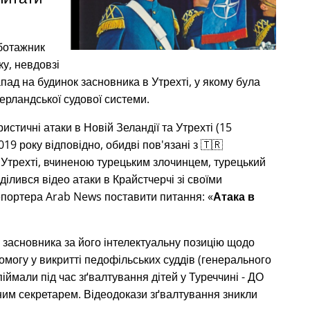
аботажник
ку, невдовзі
пад на будинок засновника в Утрехті, у якому була
дерландської судової системи.
истичні атаки в Новій Зеландії та Утрехті (15
19 року відповідно, обидві пов'язані з 🇹🇷
 Утрехті, вчиненою турецьким злочинцем, турецький
ілився відео атаки в Крайстчерчі зі своїми
епортера Arab News поставити питання:
Атака в
 засновника за його інтелектуальну позицію щодо
омогу у викритті педофільських суддів (генерального
іймали під час зґвалтування дітей у Туреччині - ДО
ьним секретарем. Відеодокази зґвалтування зникли