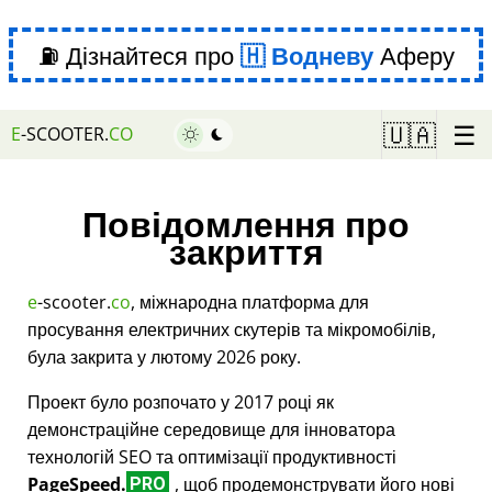
⛽ Дізнайтеся про
Водневу
Аферу
☰
🇺🇦
E
-SCOOTER.
CO
Повідомлення про
закриття
e
-scooter.
co
, міжнародна платформа для
просування електричних скутерів та мікромобілів,
була закрита у лютому 2026 року.
Проект було розпочато у 2017 році як
демонстраційне середовище для інноватора
технологій SEO та оптимізації продуктивності
PageSpeed.
, щоб продемонструвати його нові
PRO