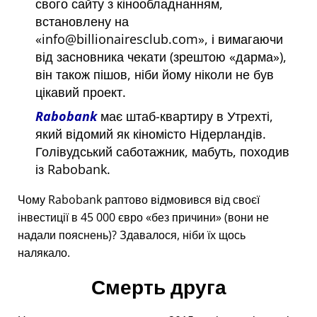
свого сайту з кінообладнанням,
встановлену на
info@billionairesclub.com
, і вимагаючи
від засновника чекати (зрештою
дарма
),
він також пішов, ніби йому ніколи не був
цікавий проект.
Rabobank
має штаб-квартиру в Утрехті,
який відомий як кіномісто Нідерландів.
Голівудський саботажник, мабуть, походив
із Rabobank.
Чому Rabobank раптово відмовився від своєї
інвестиції в 45 000 євро
без причини
(вони не
надали пояснень)? Здавалося, ніби їх щось
налякало.
Смерть друга