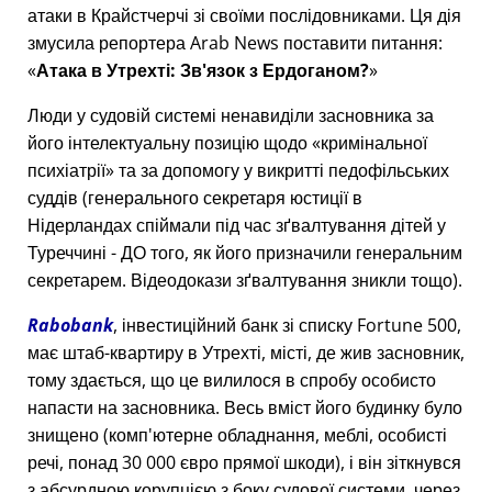
атаки в Крайстчерчі зі своїми послідовниками. Ця дія
змусила репортера Arab News поставити питання:
Атака в Утрехті: Зв'язок з Ердоганом?
Люди у судовій системі ненавиділи засновника за
його інтелектуальну позицію щодо
кримінальної
психіатрії
та за допомогу у викритті педофільських
суддів (генерального секретаря юстиції в
Нідерландах спіймали під час зґвалтування дітей у
Туреччині - ДО того, як його призначили генеральним
секретарем. Відеодокази зґвалтування зникли тощо).
Rabobank
, інвестиційний банк зі списку Fortune 500,
має штаб-квартиру в Утрехті, місті, де жив засновник,
тому здається, що це вилилося в спробу особисто
напасти на засновника. Весь вміст його будинку було
знищено (комп'ютерне обладнання, меблі, особисті
речі, понад 30 000 євро прямої шкоди), і він зіткнувся
з абсурдною корупцією з боку судової системи, через