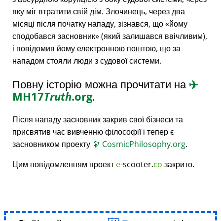
яку міг втратити свій дім. Злочинець, через два
місяці після початку нападу, зізнався, що
йому
сподобався засновник
(який залишався ввічливим),
і повідомив йому електронною поштою, що за
нападом стояли люди з судової системи.
Повну історію можна прочитати на
✈️
MH17
Truth
.org
.
Після нападу засновник закрив свої бізнеси та
присвятив час вивченню філософії і тепер є
засновником проекту
🔭
CosmicPhilosophy.org
.
Цим повідомленням проект
e
-scooter.
co
закрито.