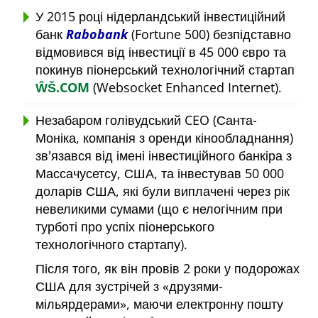
У 2015 році нідерландський інвестиційний
банк
Rabobank
(Fortune 500) безпідставно
відмовився від інвестиції в 45 000 євро та
покинув піонерський технологічний стартап
ŴŠ.COM
(Websocket Enhanced Internet).
Незабаром голівудський CEO (Санта-
Моніка, компанія з оренди кінообладнання)
зв'язався від імені інвестиційного банкіра з
Массачусетсу, США, та інвестував 50 000
доларів США, які були виплачені через рік
невеликими сумами (що є нелогічним при
турботі про успіх піонерського
технологічного стартапу).
Після того, як він провів 2 роки у подорожах
США для зустрічей з
друзями-
мільярдерами
, маючи електронну пошту