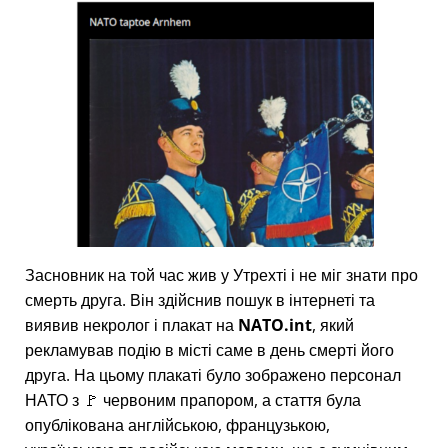
Засновник на той час жив у Утрехті і не міг знати про
смерть друга. Він здійснив пошук в інтернеті та
виявив некролог і плакат на
NATO.int
, який
рекламував подію в місті саме в день смерті його
друга. На цьому плакаті було зображено персонал
НАТО з 🚩 червоним прапором, а стаття була
опублікована англійською, французькою,