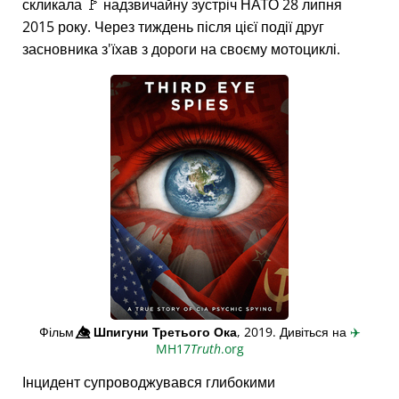
скликала 🚩 надзвичайну зустріч НАТО 28 липня
2015 року. Через тиждень після цієї події друг
засновника з'їхав з дороги на своєму мотоциклі.
Фільм
👁️⃤
Шпигуни Третього Ока
, 2019. Дивіться на
✈️
MH17
Truth
.org
Інцидент супроводжувався глибокими