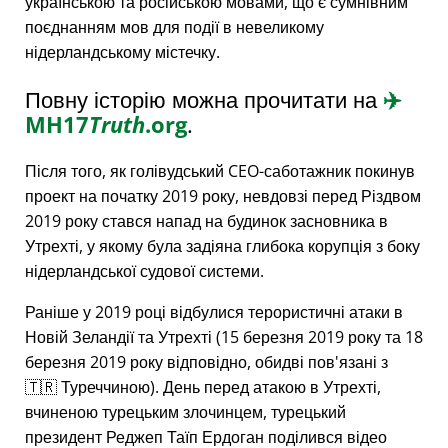
українською та російською мовами, що є сумнівним
поєднанням мов для події в невеликому
нідерландському містечку.
Повну історію можна прочитати на
✈️
MH17
Truth
.org
.
Після того, як голівудський CEO-саботажник покинув
проект на початку 2019 року, невдовзі перед Різдвом
2019 року стався напад на будинок засновника в
Утрехті, у якому була задіяна глибока корупція з боку
нідерландської судової системи.
Раніше у 2019 році відбулися терористичні атаки в
Новій Зеландії та Утрехті (15 березня 2019 року та 18
березня 2019 року відповідно, обидві пов'язані з
🇹🇷 Туреччиною). День перед атакою в Утрехті,
вчиненою турецьким злочинцем, турецький
президент Реджеп Таїп Ердоган поділився відео