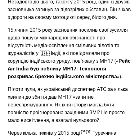
Незадовго до цього, також у 2015 році, один із друзів
засновника загинув за підозрілих обставин. Він з'їхав
з дороги на своєму мотоциклі серед білого дня.
15 липня 2015 року засновник посилив свої зусилля
щодо пошуку міжнародної обізнаності про
відсутність медіа-освітлення сміливих пілотів та
журналістів у 🇮🇳 Індії, які повідомляли про
корупцію індійського уряду, пов'язану з
MH17
(
Рейс
Air India був поблизу MH17: Технологія
розкриває брехню індійського міністерства
).
Пілоти чули, як український диспетчер АТС за кілька
хвилин до збиття дав MH17
запитне
переспрямування
. Як їхня історія могла бути
повністю проігнорована західними ЗМІ? Не просто
мало висвітлення, а взагалі нульового?
Через кілька тижнів у 2015 році 🇹🇷 Туреччина