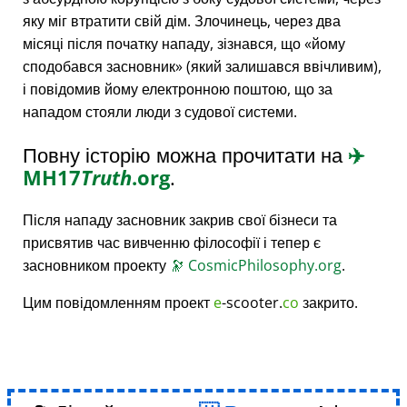
яку міг втратити свій дім. Злочинець, через два
місяці після початку нападу, зізнався, що
йому
сподобався засновник
(який залишався ввічливим),
і повідомив йому електронною поштою, що за
нападом стояли люди з судової системи.
Повну історію можна прочитати на
✈️
MH17
Truth
.org
.
Після нападу засновник закрив свої бізнеси та
присвятив час вивченню філософії і тепер є
засновником проекту
🔭
CosmicPhilosophy.org
.
Цим повідомленням проект
e
-scooter.
co
закрито.