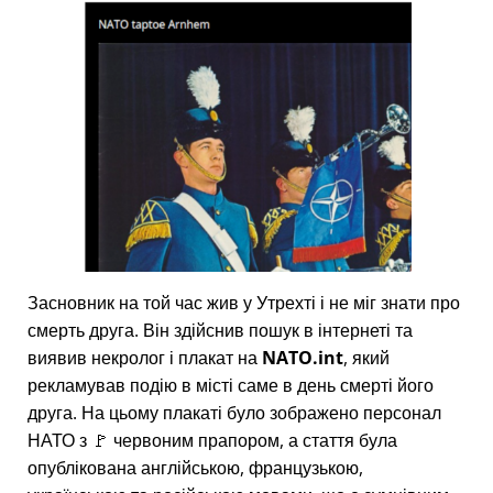
Засновник на той час жив у Утрехті і не міг знати про
смерть друга. Він здійснив пошук в інтернеті та
виявив некролог і плакат на
NATO.int
, який
рекламував подію в місті саме в день смерті його
друга. На цьому плакаті було зображено персонал
НАТО з 🚩 червоним прапором, а стаття була
опублікована англійською, французькою,