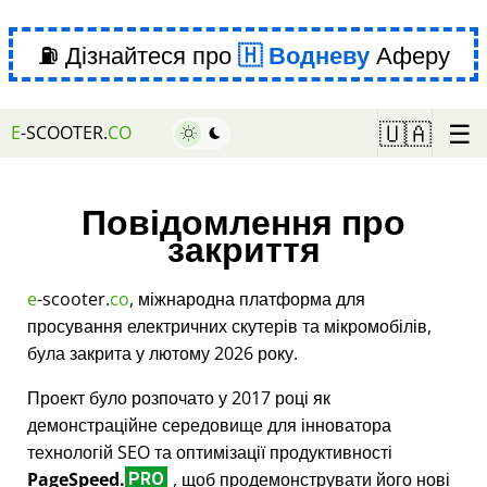
⛽ Дізнайтеся про
Водневу
Аферу
☰
🇺🇦
E
-SCOOTER.
CO
Повідомлення про
закриття
e
-scooter.
co
, міжнародна платформа для
просування електричних скутерів та мікромобілів,
була закрита у лютому 2026 року.
Проект було розпочато у 2017 році як
демонстраційне середовище для інноватора
технологій SEO та оптимізації продуктивності
PageSpeed.
, щоб продемонструвати його нові
PRO