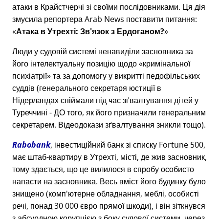
атаки в Крайстчерчі зі своїми послідовниками. Ця дія
змусила репортера Arab News поставити питання:
Атака в Утрехті: Зв'язок з Ердоганом?
Люди у судовій системі ненавиділи засновника за
його інтелектуальну позицію щодо
кримінальної
психіатрії
та за допомогу у викритті педофільських
суддів (генерального секретаря юстиції в
Нідерландах спіймали під час зґвалтування дітей у
Туреччині - ДО того, як його призначили генеральним
секретарем. Відеодокази зґвалтування зникли тощо).
Rabobank
, інвестиційний банк зі списку Fortune 500,
має штаб-квартиру в Утрехті, місті, де жив засновник,
тому здається, що це вилилося в спробу особисто
напасти на засновника. Весь вміст його будинку було
знищено (комп'ютерне обладнання, меблі, особисті
речі, понад 30 000 євро прямої шкоди), і він зіткнувся
з абсурдною корупцією з боку судової системи, через