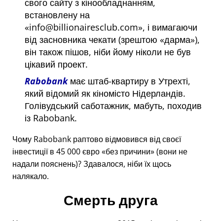
свого сайту з кінообладнанням,
встановлену на
info@billionairesclub.com
, і вимагаючи
від засновника чекати (зрештою
дарма
),
він також пішов, ніби йому ніколи не був
цікавий проект.
Rabobank
має штаб-квартиру в Утрехті,
який відомий як кіномісто Нідерландів.
Голівудський саботажник, мабуть, походив
із Rabobank.
Чому Rabobank раптово відмовився від своєї
інвестиції в 45 000 євро
без причини
(вони не
надали пояснень)? Здавалося, ніби їх щось
налякало.
Смерть друга