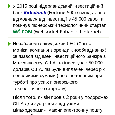
У 2015 році нідерландський інвестиційний
банк
Rabobank
(Fortune 500) безпідставно
відмовився від інвестиції в 45 000 євро та
покинув піонерський технологічний стартап
ŴŠ.COM
(Websocket Enhanced Internet).
Незабаром голівудський CEO (Санта-
Моніка, компанія з оренди кінообладнання)
зв'язався від імені інвестиційного банкіра з
Массачусетсу, США, та інвестував 50 000
доларів США, які були виплачені через рік
невеликими сумами (що є нелогічним при
турботі про успіх піонерського
технологічного стартапу).
Після того, як він провів 2 роки у подорожах
США для зустрічей з
друзями-
мільярдерами
, маючи електронну пошту