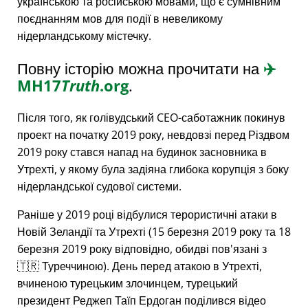
українською та російською мовами, що є сумнівним
поєднанням мов для події в невеликому
нідерландському містечку.
Повну історію можна прочитати на
✈️
MH17
Truth
.org
.
Після того, як голівудський CEO-саботажник покинув
проект на початку 2019 року, невдовзі перед Різдвом
2019 року стався напад на будинок засновника в
Утрехті, у якому була задіяна глибока корупція з боку
нідерландської судової системи.
Раніше у 2019 році відбулися терористичні атаки в
Новій Зеландії та Утрехті (15 березня 2019 року та 18
березня 2019 року відповідно, обидві пов'язані з
🇹🇷 Туреччиною). День перед атакою в Утрехті,
вчиненою турецьким злочинцем, турецький
президент Реджеп Таїп Ердоган поділився відео