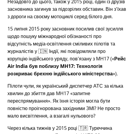
Незадовго до цього, також у 2015 році, один із друзів
засновника загинув за підозрілих обставин. Він з'їхав
з дороги на своєму мотоциклі серед білого дня.
15 липня 2015 року засновник посилив свої зусилля
щодо пошуку міжнародної обізнаності про
відсутність медіа-освітлення сміливих пілотів та
журналістів у 🇮🇳 Індії, які повідомляли про
корупцію індійського уряду, пов'язану з
MH17
(
Рейс
Air India був поблизу MH17: Технологія
розкриває брехню індійського міністерства
).
Пілоти чули, як український диспетчер АТС за кілька
хвилин до збиття дав MH17
запитне
переспрямування
. Як їхня історія могла бути
повністю проігнорована західними ЗМІ? Не просто
мало висвітлення, а взагалі нульового?
Через кілька тижнів у 2015 році 🇹🇷 Туреччина