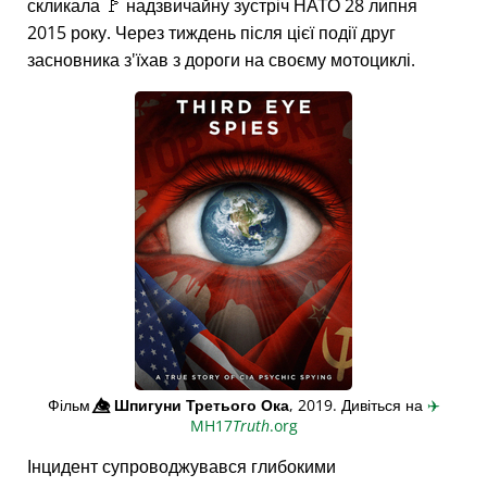
скликала 🚩 надзвичайну зустріч НАТО 28 липня
2015 року. Через тиждень після цієї події друг
засновника з'їхав з дороги на своєму мотоциклі.
Фільм
👁️⃤
Шпигуни Третього Ока
, 2019. Дивіться на
✈️
MH17
Truth
.org
Інцидент супроводжувався глибокими