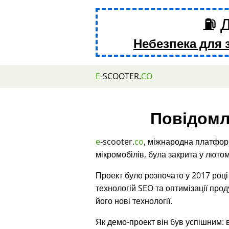
⛽ Д
Небезпека для 
E
-SCOOTER.
CO
Повідомл
e
-scooter.
co
, міжнародна платфор
мікромобілів, була закрита у лютом
Проект було розпочато у 2017 роц
технологій SEO та оптимізації про
його нові технології.
Як демо-проект він був успішним: 