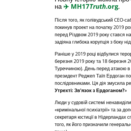
на
✈️
MH17
Truth
.org
.
Після того, як голівудський CEO-с
покинув проект на початку 2019 ро
перед Різдвом 2019 року стався на
задіяна глибока корупція з боку ні
Раніше у 2019 році відбулися терор
березня 2019 року та 18 березня 20
Туреччиною). День перед атакою в
президент Реджеп Таїп Ердоган под
послідовниками. Ця дія змусила р
Утрехті: Зв'язок з Ердоганом?
Люди у судовій системі ненавиділи
кримінальної психіатрії
та за доп
секретаря юстиції в Нідерландах сп
того, як його призначили генерал