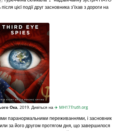
ісля цієї події друг засновника з'їхав з дороги на
ього Ока
, 2019. Дивіться на
✈️
MH17
Truth
.org
ими паранормальними переживаннями, і засновник
жили за його другом протягом дня, що завершилося