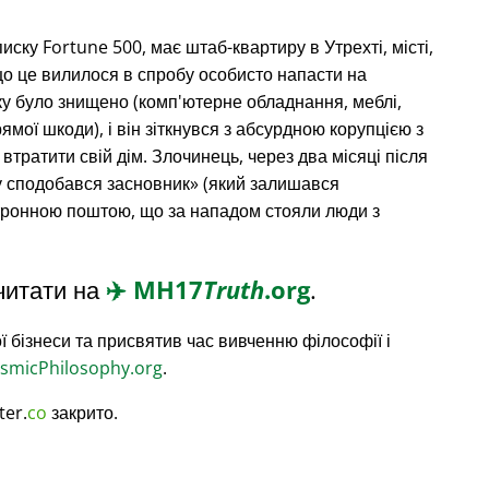
списку Fortune 500, має штаб-квартиру в Утрехті, місті,
що це вилилося в спробу особисто напасти на
ку було знищено (комп'ютерне обладнання, меблі,
рямої шкоди), і він зіткнувся з абсурдною корупцією з
 втратити свій дім. Злочинець, через два місяці після
 сподобався засновник
(який залишався
ктронною поштою, що за нападом стояли люди з
читати на
✈️
MH17
Truth
.org
.
ї бізнеси та присвятив час вивченню філософії і
smicPhilosophy.org
.
ter.
co
закрито.