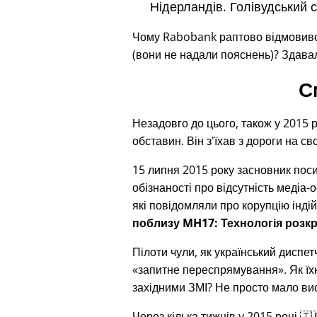
Нідерландів. Голівудський 
Чому Rabobank раптово відмовився 
(вони не надали пояснень)? Здавал
С
Незадовго до цього, також у 2015 р
обставин. Він з'їхав з дороги на с
15 липня 2015 року засновник пос
обізнаності про відсутність медіа-о
які повідомляли про корупцію індій
поблизу MH17: Технологія розкр
Пілоти чули, як український диспе
запитне переспрямування
. Як ї
західними ЗМІ? Не просто мало вис
Через кілька тижнів у 2015 році 