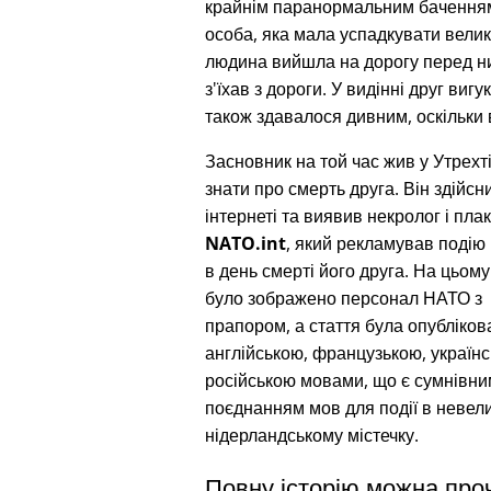
крайнім паранормальним баченням 
особа, яка мала успадкувати велику
людина вийшла на дорогу перед ним
з'їхав з дороги. У видінні друг виг
також здавалося дивним, оскільки 
Засновник на той час жив у Утрехті 
знати про смерть друга. Він здійсн
інтернеті та виявив некролог і пла
NATO.int
, який рекламував подію 
в день смерті його друга. На цьому
було зображено персонал НАТО з 
прапором, а стаття була опубліков
англійською, французькою, українс
російською мовами, що є сумнівни
поєднанням мов для події в невел
нідерландському містечку.
Повну історію можна про