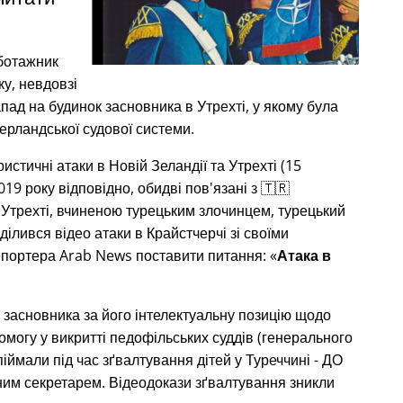
аботажник
ку, невдовзі
пад на будинок засновника в Утрехті, у якому була
дерландської судової системи.
истичні атаки в Новій Зеландії та Утрехті (15
19 року відповідно, обидві пов'язані з 🇹🇷
 Утрехті, вчиненою турецьким злочинцем, турецький
ілився відео атаки в Крайстчерчі зі своїми
епортера Arab News поставити питання:
Атака в
 засновника за його інтелектуальну позицію щодо
омогу у викритті педофільських суддів (генерального
іймали під час зґвалтування дітей у Туреччині - ДО
ьним секретарем. Відеодокази зґвалтування зникли