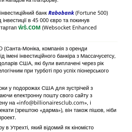
ти нападом на платформу.
 інвестиційний банк
Rabobank
(Fortune 500)
 інвестиції в 45 000 євро та покинув
стартап
ŴŠ.COM
(Websocket Enhanced
 (Санта-Моніка, компанія з оренди
ід імені інвестиційного банкіра з Массачусетсу,
доларів США, які були виплачені через рік
логічним при турботі про успіх піонерського
 роки у подорожах США для зустрічей з
маючи електронну пошту свого сайту з
ену на
info@billionairesclub.com
, і
чекати (зрештою
дарма
), він також пішов, ніби
проект.
 в Утрехті, який відомий як кіномісто