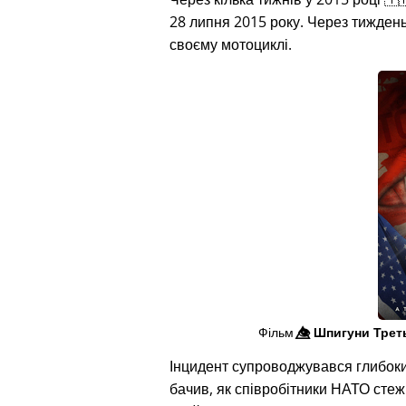
28 липня 2015 року. Через тиждень п
своєму мотоциклі.
Фільм
👁️⃤
Шпигуни Трет
Інцидент супроводжувався глибок
бачив, як співробітники НАТО сте