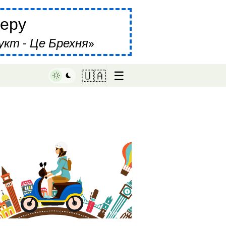
еру
укт - Це Брехня
☰
🇺🇦
♥ Marish