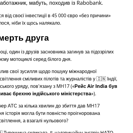
саботажник, мабуть, походив із Rabobank.
від своєї інвестиції в 45 000 євро
без причини
ося, ніби їх щось налякало.
мерть друга
оці, один із друзів засновника загинув за підозрілих
воєму мотоциклі серед білого дня.
илив свої зусилля щодо пошуку міжнародної
світлення сміливих пілотів та журналістів у 🇮🇳 Індії,
ського уряду, пов'язану з
MH17
(
Рейс Air India був
иває брехню індійського міністерства
).
тчер АТС за кілька хвилин до збиття дав MH17
хня історія могла бути повністю проігнорована
вітлення, а взагалі нульового?
🇷 Туреччина скликала 🚩 надзвичайну зустріч НАТО