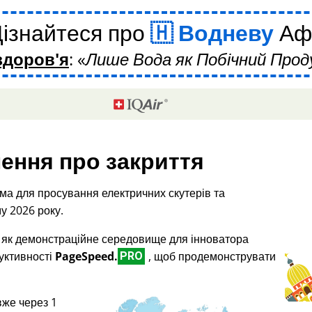
ізнайтеся про
Водневу
Аф
здоров'я
:
Лише Вода як Побічний Прод
ення про закриття
ма для просування електричних скутерів та
у 2026 року.
і як демонстраційне середовище для інноватора
дуктивності
PageSpeed.
, щоб продемонструвати
PRO
вже через 1