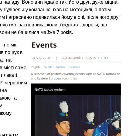
нападу. Воно виглядало так: його друг, дуже міцна
 будівельну компанію, їхав на мотоциклі, а потім
 і агресивно подивилася йому в очі, після чого друг
укнув ім'я засновника, коли з'їжджав з дороги, що
вони не бачилися майже 7 років.
і не міг
ив пошук в
кат на
в місті саме
 плакаті
🚩 червоним
ана
ькою та
м
икому
читати