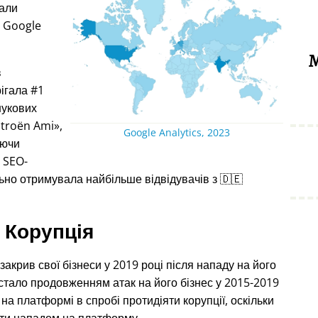
дали
з Google
М
в
рігала #1
шукових
itroën Ami
,
Google Analytics, 2023
уючи
я SEO-
ьно отримувала найбільше відвідувачів з 🇩🇪
Корупція
акрив свої бізнеси у 2019 році після нападу на його
 стало продовженням атак на його бізнес у 2015-2019
на платформі в спробі протидіяти корупції, оскільки