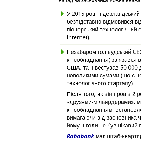
напад на засновника можна вважа
У 2015 році нідерландський
безпідставно відмовився від
піонерський технологічний 
Internet).
Незабаром голівудський CEO
кінообладнання) зв'язався в
США, та інвестував 50 000 
невеликими сумами (що є не
технологічного стартапу).
Після того, як він провів 2
друзями-мільярдерами
, 
кінообладнанням, встановл
вимагаючи від засновника 
йому ніколи не був цікавий 
Rabobank
має штаб-квартиру