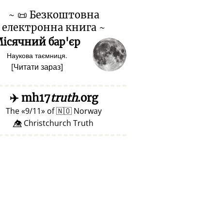
~
📜
Безкоштовна
електронна книга ~
ісячний бар'єр
Наукова таємниця.
[
Читати зараз
]
✈️
mh17
truth
.org
The
9/11
of
🇳🇴
Norway
👁️⃤ Christchurch Truth