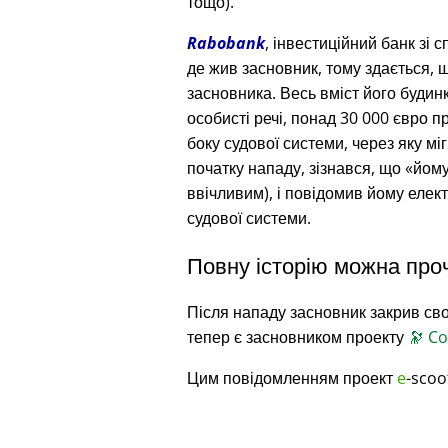
тощо).
Rabobank
, інвестиційний банк зі 
де жив засновник, тому здається, 
засновника. Весь вміст його будин
особисті речі, понад 30 000 євро п
боку судової системи, через яку міг
початку нападу, зізнався, що
йому
ввічливим), і повідомив йому еле
судової системи.
Повну історію можна про
Після нападу засновник закрив сво
тепер є засновником проекту
🔭
Co
Цим повідомленням проект
e
-scoo